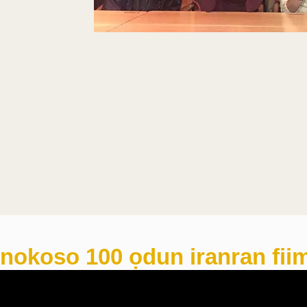
nokoso 100 ọdun iranran fii