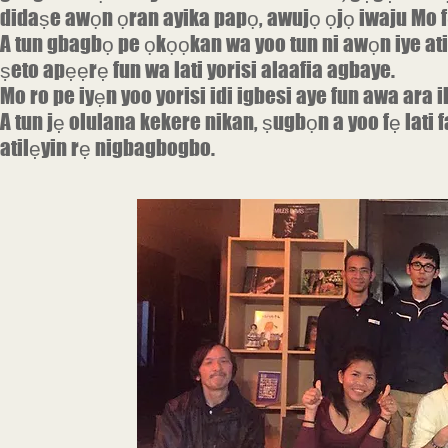
didaṣe awọn ọran ayika papọ, awujọ ọjọ iwaju Mo fẹ l
A tun gbagbọ pe ọkọọkan wa yoo tun ni awọn iye ati
ṣeto apẹẹrẹ fun wa
lati yorisi alaafia agbaye.
Mo ro pe iyẹn yoo yorisi idi igbesi aye fun awa ara 
A tun jẹ olulana kekere nikan, ṣugbọn a yoo fẹ lati fa
atilẹyin rẹ nigbagbogbo.