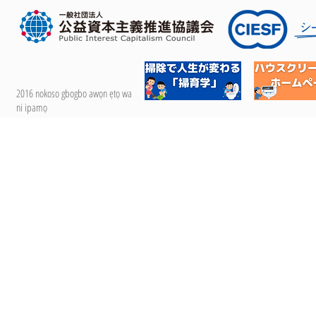
2016 nokoso gbogbo awọn ẹtọ wa
ni ipamọ