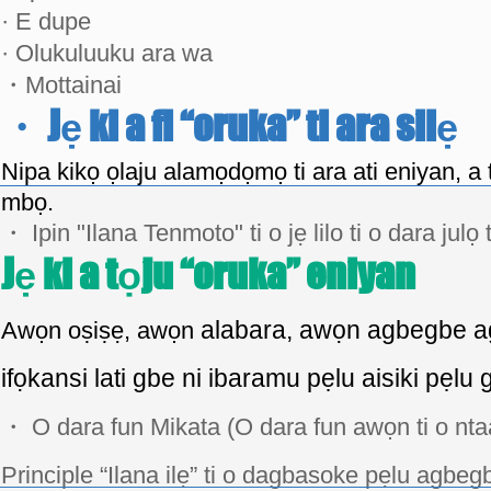
· E dupe
· Olukuluuku ara wa
・
Mottainai
・ Jẹ ki a fi “oruka” ti ara silẹ
Nipa kikọ ọlaju alamọdọmọ ti ara ati eniyan, a ti f
mbọ.
・ Ipin "Ilana Tenmoto" ti o jẹ lilo ti o dara julọ t
Jẹ ki a tọju “oruka” eniyan
alabara, awọn agbegbe a
Awọn oṣiṣẹ, awọn
ifọkansi lati gbe ni ibaramu pẹlu aisiki pẹlu
・ O dara fun Mikata (O dara fun awọn ti o ntaa
Principle “Ilana ilẹ” ti o dagbasoke pẹlu agbe