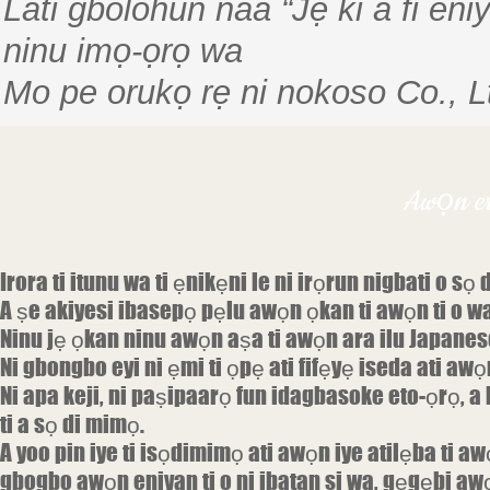
Lati gbolohun naa “Jẹ ki a fi eniy
ninu imọ-ọrọ wa
Mo pe orukọ rẹ ni nokoso Co., L
Awọn e
Irora ti itunu wa ti ẹnikẹni le ni irọrun nigbati o sọ
A ṣe akiyesi ibasepọ pẹlu awọn ọkan ti awọn ti o w
Ninu jẹ ọkan ninu awọn aṣa ti awọn ara ilu Japanese 
Ni gbongbo eyi ni ẹmi ti ọpẹ ati fifẹyẹ iseda ati awọ
Ni apa keji, ni paṣipaarọ fun idagbasoke eto-ọrọ, a le
ti a sọ di mimọ.
A yoo pin iye ti isọdimimọ ati awọn iye atilẹba ti a
gbogbo awọn eniyan ti o ni ibatan si wa, gẹgẹbi aw