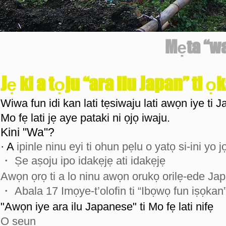
Mẹta “wa
Jẹ ki a tọju “ara ilu Japan” ti ọ
Wiwa fun idi kan lati tẹsiwaju lati awọn iye ti J
Mo fẹ lati jẹ aye pataki ni ọjọ iwaju.
Kini "Wa"?
· A
ipinle ninu eyi ti ohun pẹlu o yatọ si-ini yo j
・ Ṣe aṣoju ipo idakẹjẹ ati idakẹjẹ
Awọn ọrọ ti a lo ninu awọn orukọ orilẹ-ede Jap
・ Abala 17 Imọye-t’olofin ti “Ibọwọ fun iṣọkan
"Awọn iye ara ilu Japanese" ti Mo fẹ lati nifẹ
O ṣeun