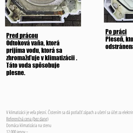
Po práci
Pred prácou
Pleseň, kt
Odtoková vaňa,
ktorá
odstránená
prijíma vodu, ktorá sa
zhromažďuje
v klimatizácii
.
Táto voda spôsobuje
plesne.
V klimatizácii je veľa plesní. Čistením sa dá potlačiť zápach a ušetrí sa účet za elektri
Referenčná cena (bez dane)
Domáca klimatizácia na stenu
12 000 jenov ~