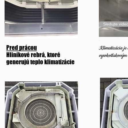
Sledujte video
Pred prácou
Klimatizácia je
Hliníkové rebrá, ktoré
vysokotlakovým 
generujú teplo klimatizácie