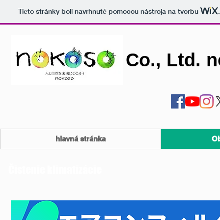
Tieto stránky boli navrhnuté pomocou nástroja na tvorbu
Co., Ltd. 
hlavná stránka
Ob
Čistenie klimatizácie