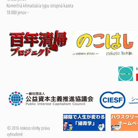
Komerčná klimatizácia typu stropná kazeta
18 000 jenov ~
© 2016 nokoso všetky práva
vyhradené