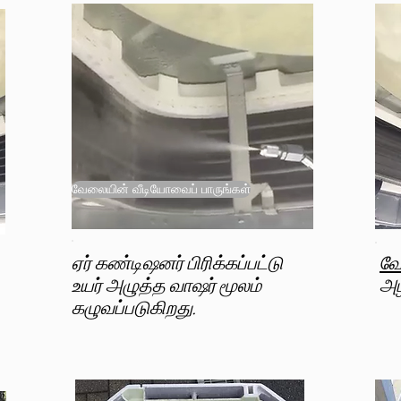
வேலையின் வீடியோவைப் பாருங்கள்
ஏர் கண்டிஷனர் பிரிக்கப்பட்டு
வே
உயர் அழுத்த வாஷர் மூலம்
அழ
கழுவப்படுகிறது.