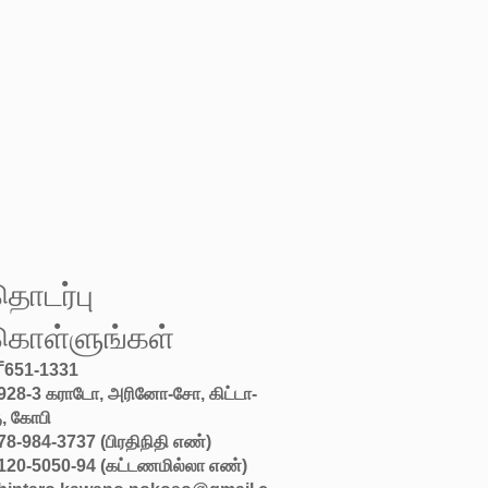
தொடர்பு
கொள்ளுங்கள்
651-1331
928-3 கராடோ, அரினோ-சோ, கிட்டா-
ு, கோபி
78-984-3737 (பிரதிநிதி எண்)
120-5050-94 (கட்டணமில்லா எண்)