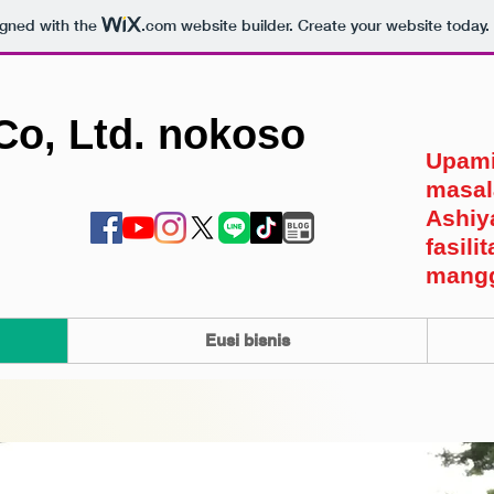
igned with the
.com
website builder. Create your website today.
Co, Ltd. nokoso
Upami
masal
Ashiy
fasili
mangg
Eusi bisnis