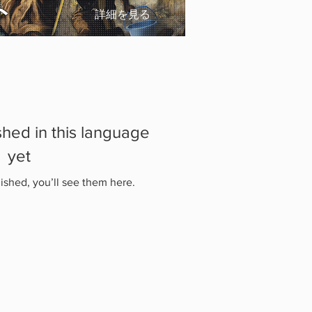
ト
詳細を見る
shed in this language
yet
ished, you’ll see them here.