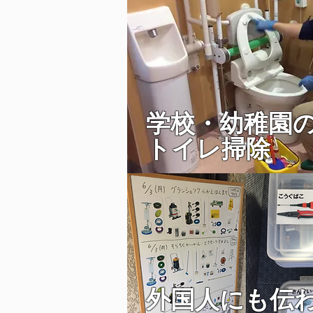
学校・幼稚園
​トイレ掃除
​外国人にも伝