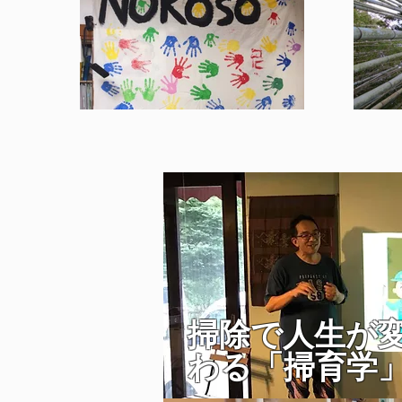
​掃除で人生が
わる「掃育学