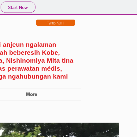
Start Now
Taros Kami
 anjeun ngalaman
ah beberesih Kobe,
a, Nishinomiya Mita tina
tas perawatan médis,
a ngahubungan kami
More