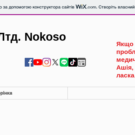
о за допомогою конструктора сайтів
.com
. Створіть власний
Лтд. Nokoso
Якщо 
пробл
медич
Ашія,
ласка
рінка