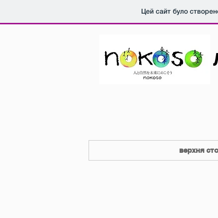
Цей сайт було створен
верхня сто