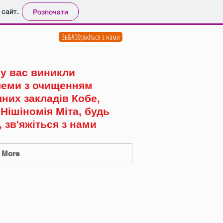
 сайт.
Розпочати
Зв&#39;яжіться з нами
у вас виникли
еми з очищенням
них закладів Кобе,
 Нішіномія Міта, будь
, зв'яжіться з нами
More