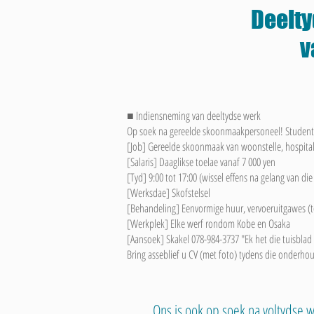
Deelt
v
■ Indiensneming van deeltydse werk
Op soek na gereelde skoonmaakpersoneel! Student
[Job] Gereelde skoonmaak van woonstelle, hospitale
[Salaris] Daaglikse toelae vanaf 7 000 yen
[Tyd] 9:00 tot 17:00 (wissel effens na gelang van die
[Werksdae] Skofstelsel
[Behandeling] Eenvormige huur, vervoeruitgawes (t
[Werkplek] Elke werf rondom Kobe en Osaka
[Aansoek] Skakel 078-984-3737 "Ek het die tuisblad 
Bring asseblief u CV (met foto) tydens die onderho
Ons is ook op soek na voltydse 