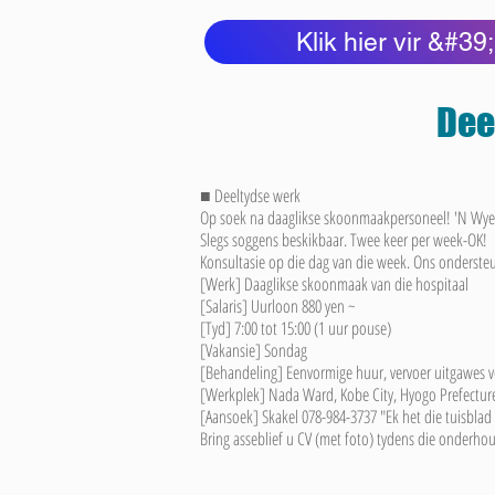
Klik hier vir &#
Dee
■ Deeltydse werk
Op soek na daaglikse skoonmaakpersoneel! 'N Wye 
Slegs soggens beskikbaar. Twee keer per week-OK!
Konsultasie op die dag van die week. Ons onderste
[Werk] Daaglikse skoonmaak van die hospitaal
[Salaris] Uurloon 880 yen ~
[Tyd] 7:00 tot 15:00 (1 uur pouse)
[Vakansie] Sondag
[Behandeling] Eenvormige huur, vervoer uitgawes v
[Werkplek] Nada Ward, Kobe City, Hyogo Prefectur
[Aansoek] Skakel 078-984-3737 "Ek het die tuisblad 
Bring asseblief u CV (met foto) tydens die onderho