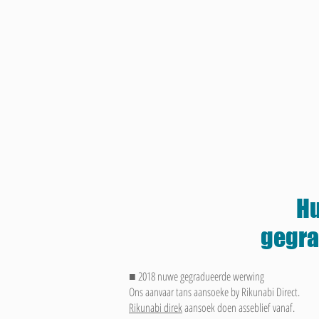
H
gegra
■ 2018 nuwe gegradueerde werwing
Ons aanvaar tans aansoeke by Rikunabi Direct.
Rikunabi direk
aansoek doen asseblief vanaf.