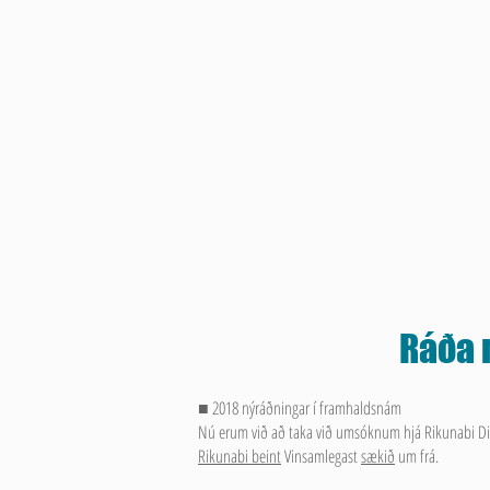
Ráða 
■ 2018 nýráðningar í framhaldsnám
Nú erum við að taka við umsóknum hjá Rikunabi Di
Rikunabi beint
Vinsamlegast
sækið
um frá.