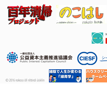
© 2016 nokoso öll réttindi áskilin