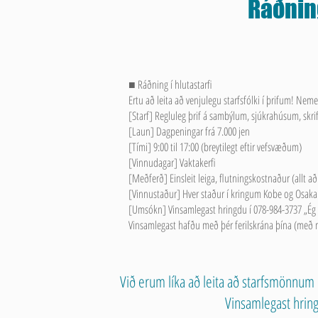
Ráðning
■ Ráðning í hlutastarfi
Ertu að leita að venjulegu starfsfólki í þrifum! Nem
[Starf] Regluleg þrif á sambýlum, sjúkrahúsum, skrif
[Laun] Dagpeningar frá 7.000 jen
[Tími] 9:00 til 17:00 (breytilegt eftir vefsvæðum)
[Vinnudagar] Vaktakerfi
[Meðferð] Einsleit leiga, flutningskostnaður (allt a
[Vinnustaður] Hver staður í kringum Kobe og Osaka
[Umsókn] Vinsamlegast hringdu í 078-984-3737 „Ég
Vinsamlegast hafðu með þér ferilskrána þína (með m
Við erum líka að leita að starfsmönnum 
Vinsamlegast hringd