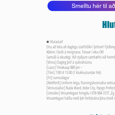
Smelltu hér til a
Hlu
■ Hlutastarf
Ertu að leita að daglegu starfsfólki í þrifum! Fjölbre
Aðeins í boði á morgnana. Tvisvar í viku-OK!
Samráð á vikudegi. Við styðjum samhæfni við heimil
[Vinna] Dagleg þrif á sjúkrahúsinu
[Laun] Tímakaup 880 jen ~
[Tími] 7:00 til 15:00 (1 klukkustundar hlé)
[Frí] sunnudagur
[Meðferð] Uniform leiga, flutningskostnaður veittu
[Vinnustaður] Nada Ward, Kobe City, Hyogo Prefec
[Umsókn] Vinsamlegast hringdu í 078-984-3737 „Ég
Vinsamlegast hafðu með þér ferilskrána þína (með m