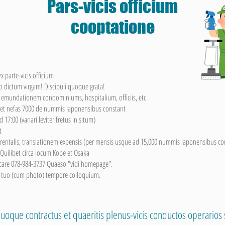
Pars-vicis officium
cooptatione
 parte-vicis officium
o dictum virgam! Discipuli quoque grata!
s emundationem condominiums, hospitalium, officiis, etc.
 et nefas 7000 de nummis Iaponensibus constant
17:00 (variari leviter fretus in situm)
t
rentalis, translationem expensis (per mensis usque ad 15,000 nummis Iaponensibus co
Quilibet circa locum Kobe et Osaka
ocare 078-984-3737 Quaeso "vidi homepage".
tuo (cum photo) tempore colloquium.
uoque contractus et quaeritis plenus-vicis conductos operarios 