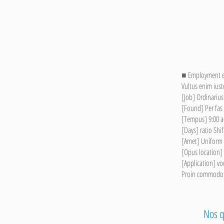
■ Employment ex
Vultus enim iust
[Job] Ordinariu
[Found] Per fas
[Tempus] 9:00 ad 
[Days] ratio Shif
[Amet] Uniform 
[Opus location] 
[Application] v
Proin commodo 
Nos q