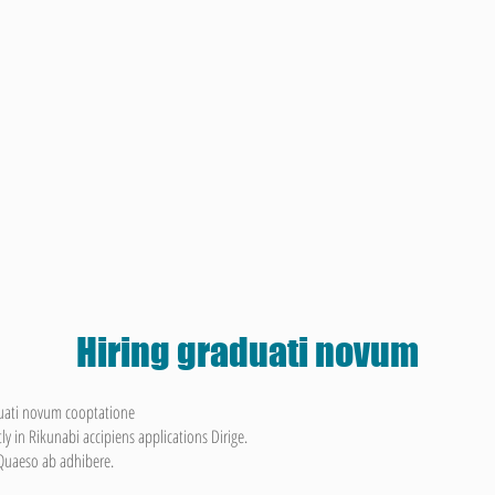
Hiring graduati novum
uati novum cooptatione
ly in Rikunabi accipiens applications Dirige.
uaeso ab adhibere.