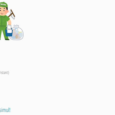
nstant)
simul!