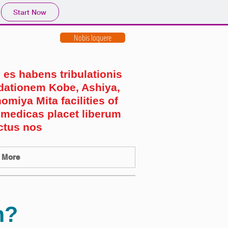
Start Now
Nobis loquere
 es habens tribulationis
ationem Kobe, Ashiya,
omiya Mita facilities of
 medicas placet liberum
ctus nos
More
m?