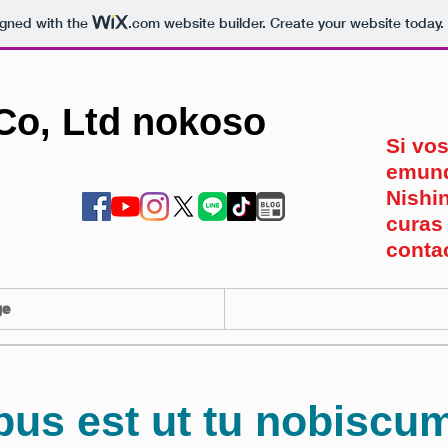
igned with the
.com
website builder. Create your website today.
Co, Ltd nokoso
Si vos
emund
Nishin
curas
conta
ge
us est ut tu nobiscu