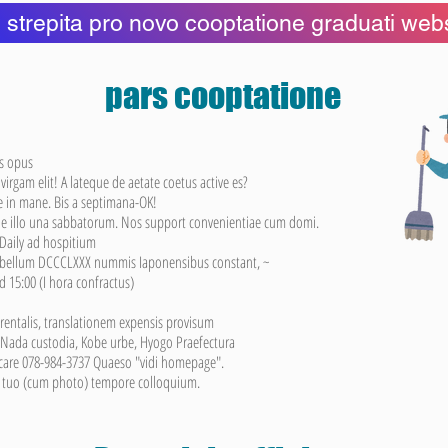
 strepita pro novo cooptatione graduati web
pars cooptatione
s opus
virgam elit! A lateque de aetate coetus active es?
e in mane. Bis a septimana-OK!
die illo una sabbatorum. Nos support convenientiae cum domi.
Daily ad hospitium
 bellum DCCCLXXX nummis Iaponensibus constant, ~
 15:00 (I hora confractus)
rentalis, translationem expensis provisum
 Nada custodia, Kobe urbe, Hyogo Praefectura
ocare 078-984-3737 Quaeso "vidi homepage".
tuo (cum photo) tempore colloquium.