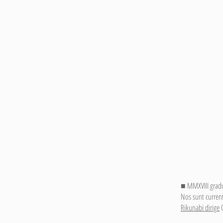
■ MMXVIII grad
Nos sunt current
Rikunabi dirige
Q