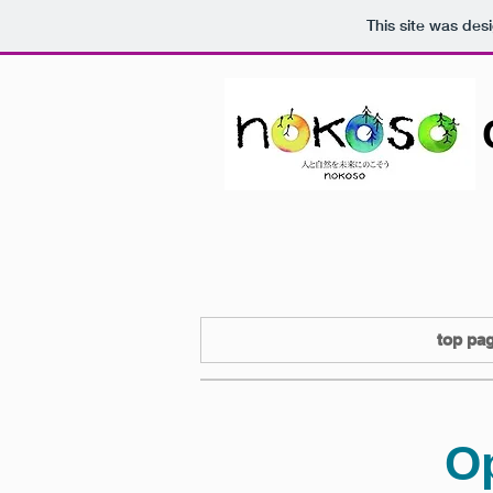
This site was des
top pa
Op