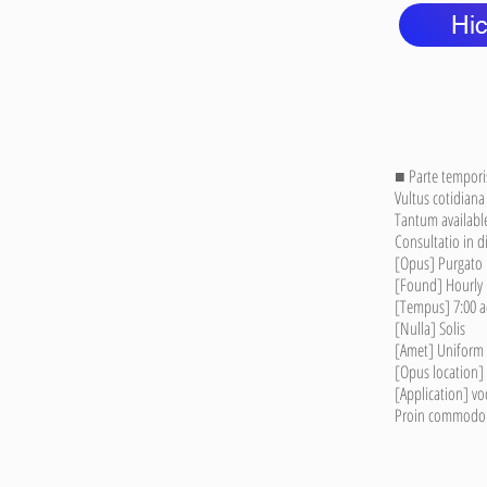
Hic
■ Parte tempori
Vultus cotidiana 
Tantum availabl
Consultatio in 
[Opus] Purgato 
[Found] Hourly
[Tempus] 7:00 ad
[Nulla] Solis
[Amet] Uniform 
[Opus location]
[Application] v
Proin commodo 