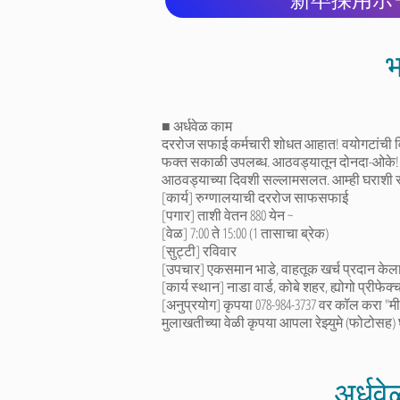
भ
■ अर्धवेळ काम
दररोज सफाई कर्मचारी शोधत आहात! वयोगटांची वि
फक्त सकाळी उपलब्ध. आठवड्यातून दोनदा-ओके!
आठवड्याच्या दिवशी सल्लामसलत. आम्ही घराशी स
[कार्य] रुग्णालयाची दररोज साफसफाई
[पगार] ताशी वेतन 880 येन ~
[वेळ] 7:00 ते 15:00 (1 तासाचा ब्रेक)
[सुट्टी] रविवार
[उपचार] एकसमान भाडे, वाहतूक खर्च प्रदान केल
[कार्य स्थान] नाडा वार्ड, कोबे शहर, ह्योगो प्रीफेक्
[अनुप्रयोग] कृपया 078-984-3737 वर कॉल करा "मी म
मुलाखतीच्या वेळी कृपया आपला रेझ्युमे (फोटोसह)
अर्धव