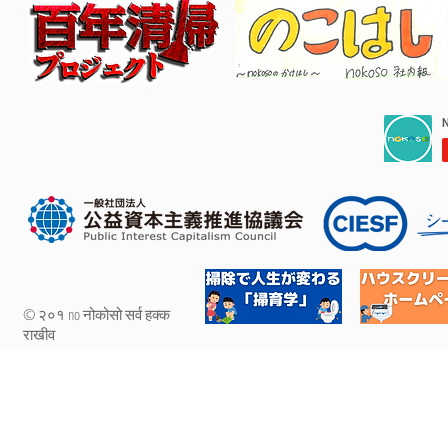
© २०१ no नोकोसो सर्व हक्क
राखीव