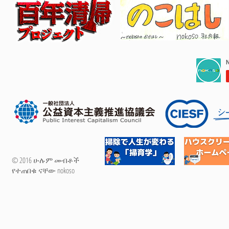
© 2016 ሁሉም መብቶች
የተጠበቁ ናቸው nokoso