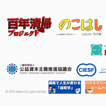
© 2016 nokoso ĉiuj rajtoj rezervitaj