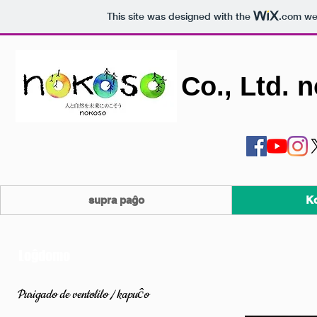
This site was designed with the
.com
web
Co., Ltd. 
supra paĝo
K
Loĝdomo
Purigado de ventolilo / kapuĉo