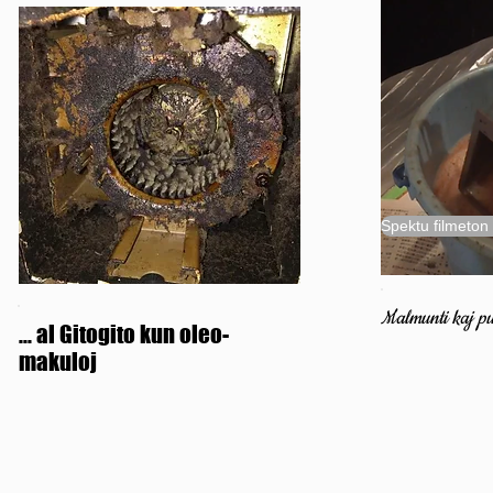
Spektu filmeton 
Malmunti kaj pur
... al Gitogito kun oleo-
makuloj