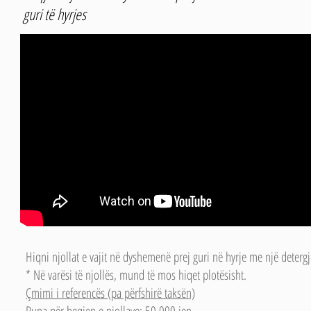
guri të hyrjes
Hiqni njollat ​​e vajit në dyshemenë prej guri në hyrje me një detergj
* Në varësi të njollës, mund të mos hiqet plotësisht.
Çmimi i referencës (pa përfshirë taksën)