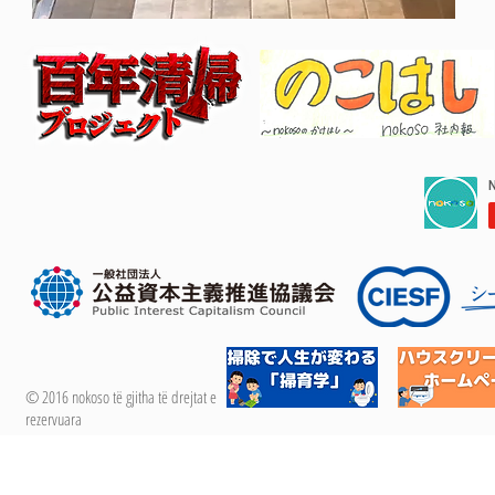
© 2016 nokoso të gjitha të drejtat e
rezervuara