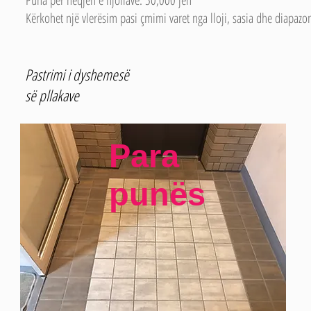
Puna për heqjen e njollave: 50,000 jen
Kërkohet një vlerësim pasi çmimi varet nga lloji, sasia dhe diapazoni
Pastrimi i dyshemesë
së pllakave
Para
punës