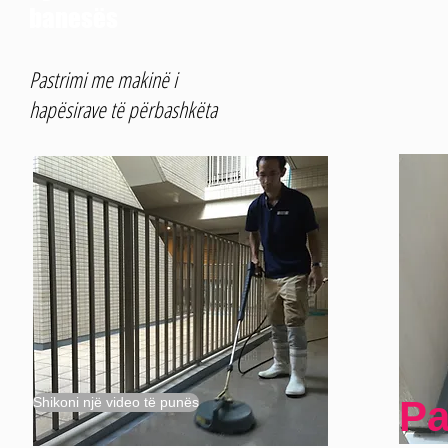
banesës
Pastrimi me makinë i
hapësirave të përbashkëta
Pa
Shikoni një video të punës