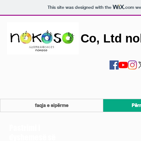
This site was designed with the
.com
web
Co, Ltd n
faqja e sipërme
Përm
Pastrimi i
dyshemesë së