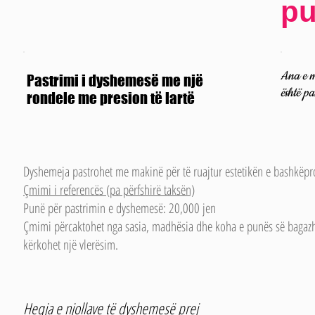
p
Ana e m
Pastrimi i dyshemesë me një
është pa
rondele me presion të lartë
Dyshemeja pastrohet me makinë për të ruajtur estetikën e bashkëpr
Çmimi i referencës (pa përfshirë taksën)
Punë për pastrimin e dyshemesë: 20,000 jen
Çmimi përcaktohet nga sasia, madhësia dhe koha e punës së bagazhi
kërkohet një vlerësim.
Heqja e njollave të dyshemesë prej