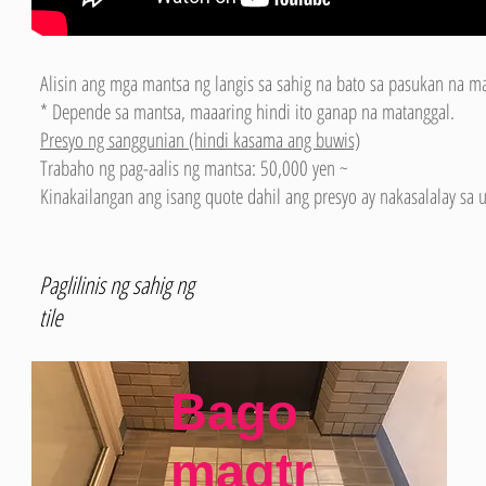
Alisin ang mga mantsa ng langis sa sahig na bato sa pasukan na ma
* Depende sa mantsa, maaaring hindi ito ganap na matanggal.
Presyo ng sanggunian (hindi kasama ang buwis)
Trabaho ng pag-aalis ng mantsa: 50,000 yen ~
Kinakailangan ang isang quote dahil ang presyo ay nakasalalay sa 
Paglilinis ng sahig ng
tile
Bago
magtr