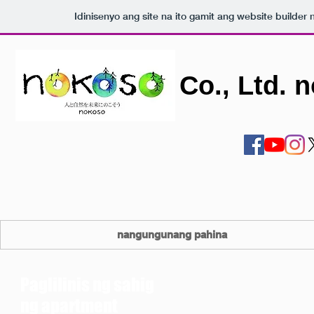
Idinisenyo ang site na ito gamit ang website builder
Co., Ltd. 
nangungunang pahina
Paglilinis ng sahig
ng apartment