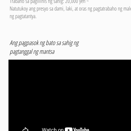
Trabaho sa paglilinis ng sahig: 20,000 yen ~
Natutukoy ang presyo sa dami, laki, at oras ng pagtatrabaho ng malet
ng pagtatantya.
Ang pagpasok ng bato sa sahig ng
pagtanggal ng mantsa