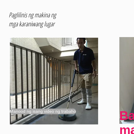
Paglilinis ng makina ng
mga karaniwang lugar
B
Manood ng isang video ng trabaho
ma