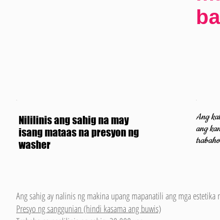
b
Ang ka
Nililinis ang sahig na may
ang kan
isang mataas na presyon ng
trabaho
washer
Ang sahig ay nalinis ng makina upang mapanatili ang mga estetik
Presyo ng sanggunian (hindi kasama ang buwis)