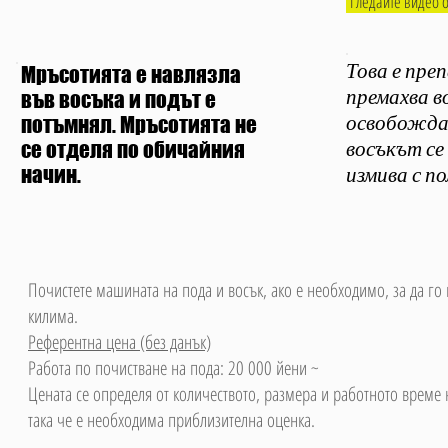
Гледайте видео о
Това е пре
Мръсотията е навлязла
във восъка и подът е
премахва в
потъмнял. Мръсотията не
освобождав
се отделя по обичайния
восъкът се
начин.
измива с
по
Почистете машината на пода и восък, ако е необходимо, за да го
килима.
Референтна цена (без данък)
Работа по почистване на пода: 20 000 йени ~
Цената се определя от количеството, размера и работното време 
така че е необходима приблизителна оценка.