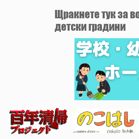
​Щракнете тук за 
детски градини