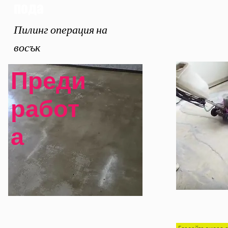
пода
Пилинг операция на
восък
Преди
работ
а