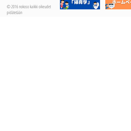
© 2016 nokoso kaikki oikeudet
pidätetään