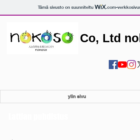
Tämä sivusto on suunniteltu
.com
-verkkosivu
Co, Ltd n
ylin sivu
Lattian puhdistus