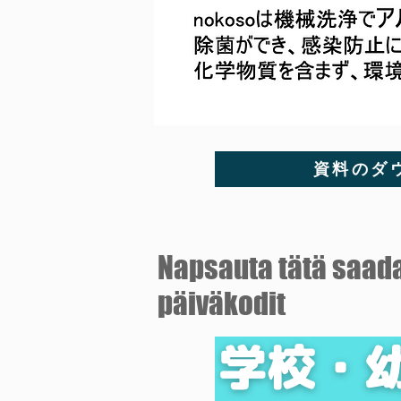
資料のダ
​Napsauta tätä saad
päiväkodit