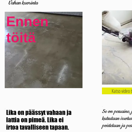
Vahan kuorinta
Ennen
töitä
Katso video 
Se on pesuaine, 
Lika on päässyt vahaan ja
kutsutaan irrotus
lattia on pimeä. Lika ei
poistetaan
ja pe
irtoa tavalliseen tapaan.