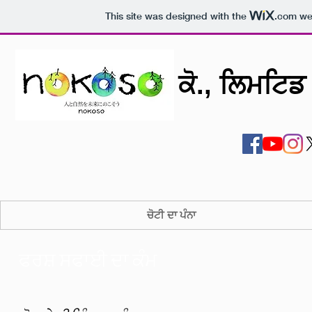
This site was designed with the
.com
web
ਕੋ., ਲਿਮਟਿਡ 
ਚੋਟੀ ਦਾ ਪੰਨਾ
ਫਰਸ਼ ਸਫਾਈ ਦਾ ਕੰਮ