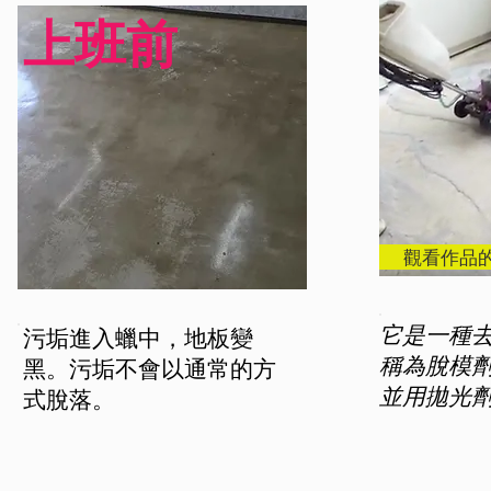
上班前
觀看作品
污垢進入蠟中，地板變
它是一種
黑。污垢不會以通常的方
稱為脫模
式脫落。
並用
拋光