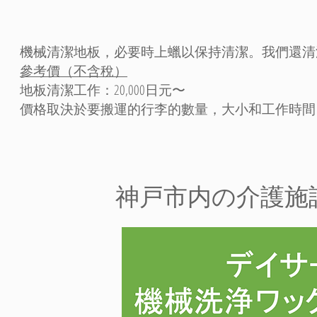
機械清潔地板，必要時上蠟以保持清潔。我們還清
參考價（不含稅）
地板清潔工作：20,000日元〜
價格取決於要搬運的行李的數量，大小和工作時間
​神戸市内の介護