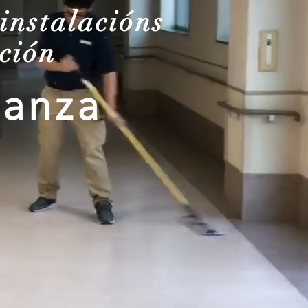
instalacións
ación
ianza