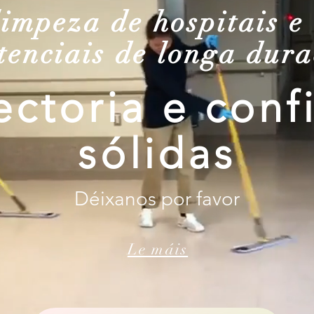
limpeza de hospitais e 
stenciais de longa dur
ectoria e conf
sólidas
Déixanos por favor
Le máis