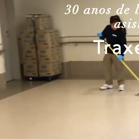
30 anos de 
asi
Trax