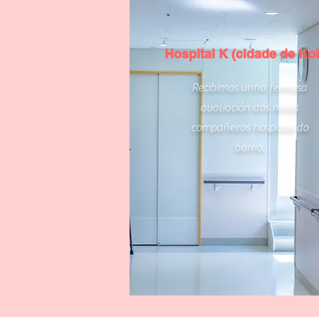
Hospital K (cidade de Ko
Recibimos unha fermosa
avaliación dos nosos
compañeiros hospitais do
barrio.