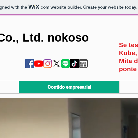
igned with the
.com
website builder. Create your website today.
Co., Ltd. nokoso
Se te
Kobe,
Mita 
ponte
Contido empresarial