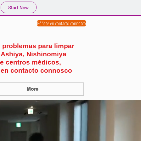
Start Now
Póñase en contacto connosco
s problemas para limpar
 Ashiya, Nishinomiya
de centros médicos,
 en contacto connosco
More