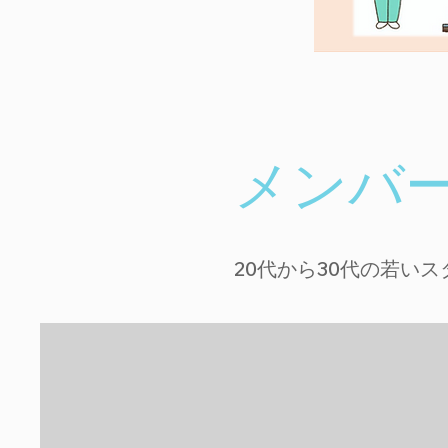
​メンバ
​20代から30代の若い