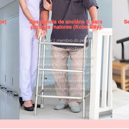
be)
Residencia de anciáns K para
Se
persoas maiores (Kobe City)
O señor I, membro do persoal
de limpeza, practicou o
tratamento de moitos anos de
experiencia como traballador
asalariado e agradezo que a
relación co noso persoal
transcorra sen problemas.