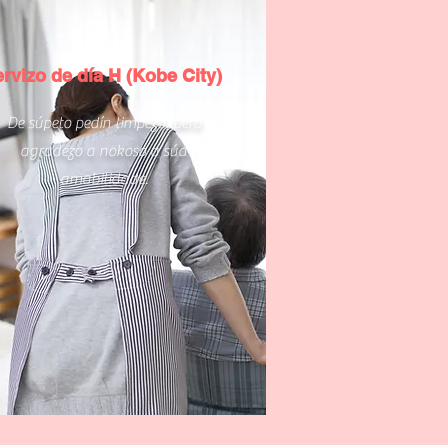
rvizo de día H (Kobe City)
De súpeto pedín limpeza, pero
agradezo a nokoso a súa
amabilidade.