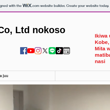
igned with the
.com
website builder. Create your website today.
Co, Ltd nokoso
Ikiwa
Kobe,
Mita 
matiba
nasi
a juu