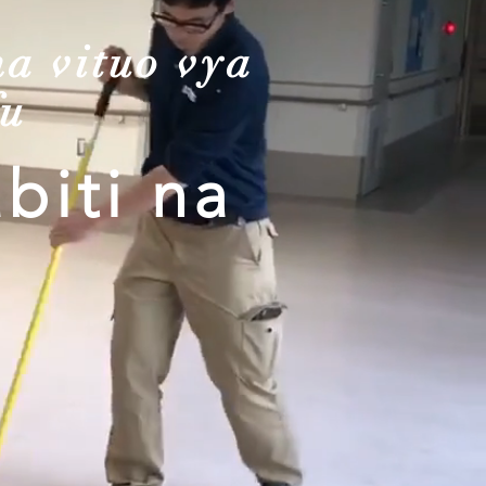
na vituo vya
fu
biti na