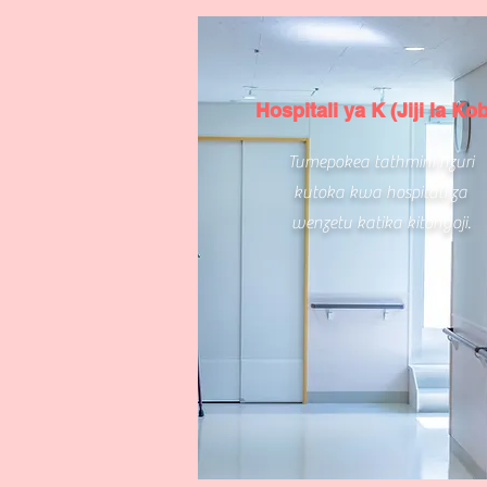
Hospitali ya K (Jiji la Ko
Tumepokea tathmini nzuri
kutoka kwa hospitali za
wenzetu katika kitongoji.