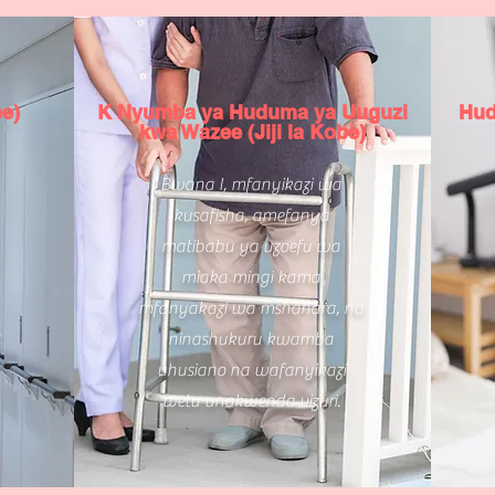
be)
K Nyumba ya Huduma ya Uuguzi
Hud
kwa Wazee (Jiji la Kobe)
Bwana I, mfanyikazi wa
kusafisha, amefanya
matibabu ya uzoefu wa
miaka mingi kama
mfanyakazi wa mshahara, na
ninashukuru kwamba
uhusiano na wafanyikazi
wetu unakwenda vizuri.