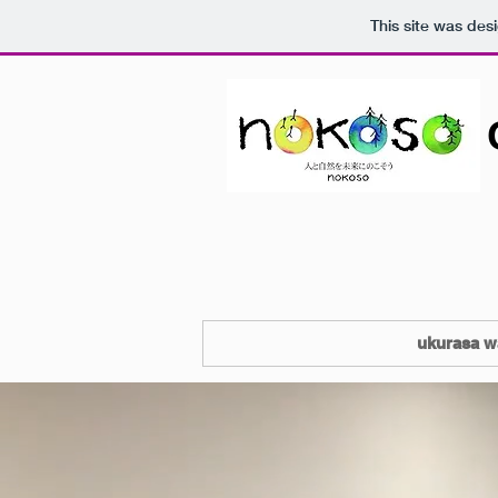
This site was des
ukurasa w