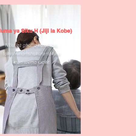
uma ya Siku H (Jiji la Kobe)
Niliuliza ghafla kusafisha,
lakini ninamshukuru nokoso
kwa wema wake.