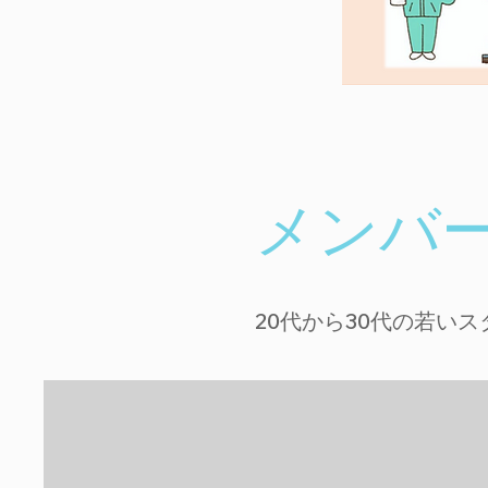
​メンバ
​20代から30代の若い