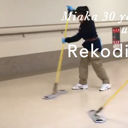
Miaka 30 ya
u
Rekodi