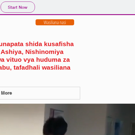
Start Now
Wasiliana nasi
 unapata shida kusafisha
 Ashiya, Nishinomiya
wa vituo vya huduma za
bu, tafadhali wasiliana
More