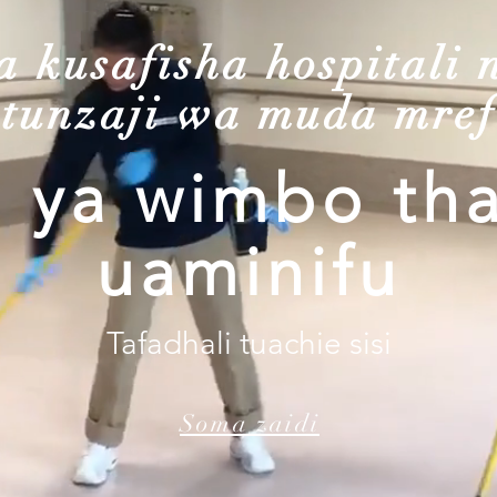
 kusafisha hospitali 
tunzaji wa muda mre
 ya wimbo tha
uaminifu
Tafadhali tuachie sisi
Soma zaidi