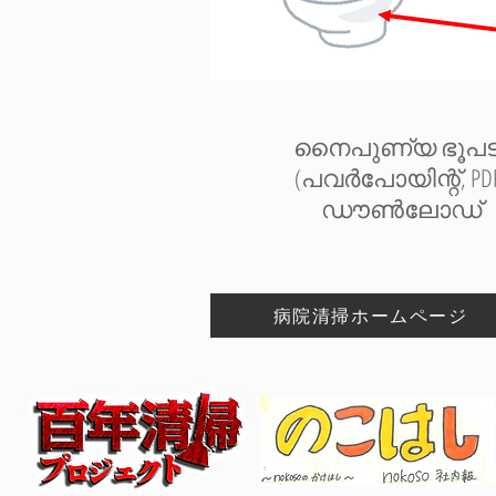
നൈപുണ്യ ഭൂപട
(പവർപോയിന്റ്, PD
ഡൗൺലോഡ്
病院清掃ホームページ