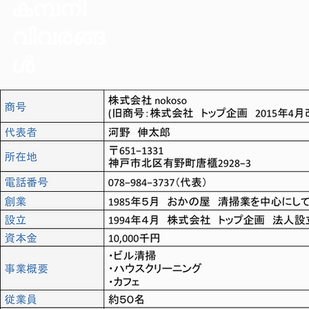
കമ്പനി
വിവരങ്ങ
ൾ