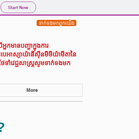
Start Now
ទាក់ទង​មក​ពួក​យើង
ើអ្នកមានបញ្ហាក្នុងការ
ូបេអាស្យាយ៉ានីស៊ីនមីមីយ៉ាមីតានៃ
ទាំវេជ្ជសាស្រ្តសូមទាក់ទងមក
More
?