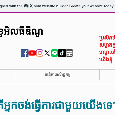
igned with the
.com
website builder. Create your website today.
ខូអិលធីឌីណូ
ប្រសិនប
សម្អាតក
មណ្ឌលថែ
យើងខ្ញុំ
មាតិកាពាណិជ្ជកម្ម
ើអ្នកចង់ធ្វើការជាមួយយើងទេ