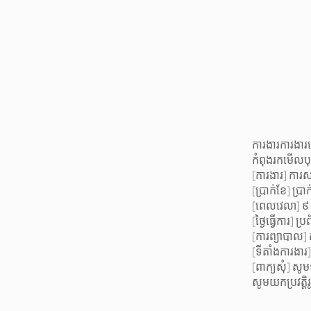
ការងារការងារ
កំពុងរកមើលបុគ
[ការងារ] ការស
[ប្រាក់ខែ] ប្រា
[ពេលវេលា] ៩ 
[ថ្ងៃធ្វើការ] ប្រព័
[ការព្យាបាល
[ទីតាំងការងារ
[ពាក្យសុំ] ស
សូមយកប្រវត្ត