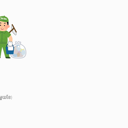
មួយខែ)