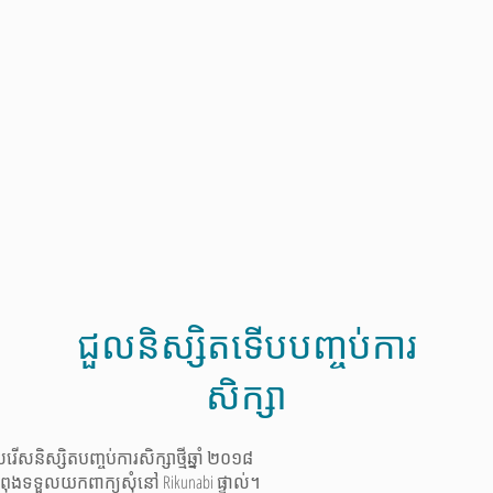
ជួលនិស្សិតទើបបញ្ចប់ការ
សិក្សា
ើសរើសនិស្សិតបញ្ចប់ការសិក្សាថ្មីឆ្នាំ ២០១៨
ងកំពុងទទួលយកពាក្យសុំនៅ Rikunabi ផ្ទាល់។