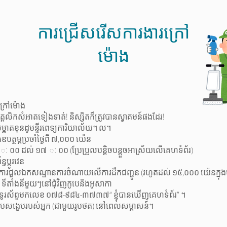
ការជ្រើសរើសការងារក្រៅ
ម៉ោង
ក្រៅម៉ោង
្គលិកសំអាតទៀងទាត់! និស្សិតក៏ត្រូវបានស្វាគមន៍ផងដែរ!
ម្អាតខុនដូមន្ទីរពេទ្យការិយាល័យ។ ល។
ក់ឧបត្ថម្ភប្រចាំថ្ងៃពី ៧,០០០ យ៉េន
ៈ ០០ ដល់ ១៧ ៈ ០០ (ប្រែប្រួលបន្តិចបន្តួចអាស្រ័យលើគេហទំព័រ)
ន្ធប្តូរវេន
] ការជួលឯកសណ្ឋានការចំណាយលើការដឹកជញ្ជូន (រហូតដល់ ១៥,០០០ យ៉េនក្នុង
] ទីតាំងនីមួយៗនៅជុំវិញកូបេនិងអូសាកា
ូមទូរស័ព្ទមកលេខ ០៧៨-៩៨៤-៣៧៣៧“ ខ្ញុំបានឃើញគេហទំព័រ” ។
ិរូបសង្ខេបរបស់អ្នក (ជាមួយរូបថត) នៅពេលសម្ភាសន៍។