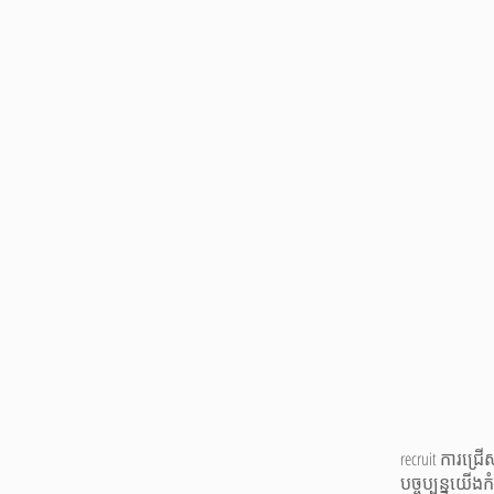
recruit ការជ្រ
បច្ចុប្បន្នយើ