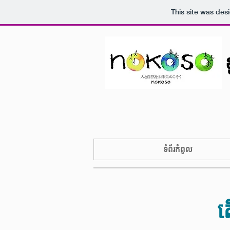
This site was des
ទំព័រកំពូល
ត