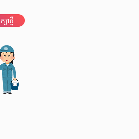
សាថ្មី