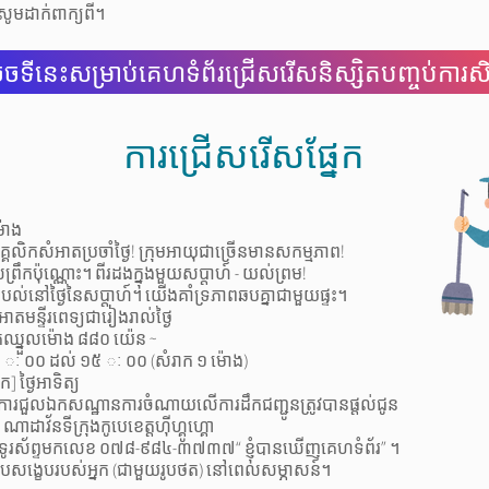
សូមដាក់ពាក្យពី។
ចទីនេះសម្រាប់គេហទំព័រជ្រើសរើសនិស្សិតបញ្ចប់ការសិក្
ការជ្រើសរើសផ្នែក
៉ោង
្គលិកសំអាតប្រចាំថ្ងៃ! ក្រុមអាយុជាច្រើនមានសកម្មភាព!
ឹកប៉ុណ្ណោះ។ ពីរដងក្នុងមួយសប្តាហ៍ - យល់ព្រម!
បល់នៅថ្ងៃនៃសប្តាហ៍។ យើងគាំទ្រភាពឆបគ្នាជាមួយផ្ទះ។
ំអាតមន្ទីរពេទ្យជារៀងរាល់ថ្ងៃ
រាក់ឈ្នួលម៉ោង ៨៨០ យ៉េន ~
 ៈ ០០ ដល់ ១៥ ៈ ០០ (សំរាក ១ ម៉ោង)
] ថ្ងៃអាទិត្យ
 ការជួលឯកសណ្ឋានការចំណាយលើការដឹកជញ្ជូនត្រូវបានផ្តល់ជូន
 ណាដាវ័នទីក្រុងកូបេខេត្តហ៊ីហ្គូហ្គោ
ូមទូរស័ព្ទមកលេខ ០៧៨-៩៨៤-៣៧៣៧“ ខ្ញុំបានឃើញគេហទំព័រ” ។
ិរូបសង្ខេបរបស់អ្នក (ជាមួយរូបថត) នៅពេលសម្ភាសន៍។