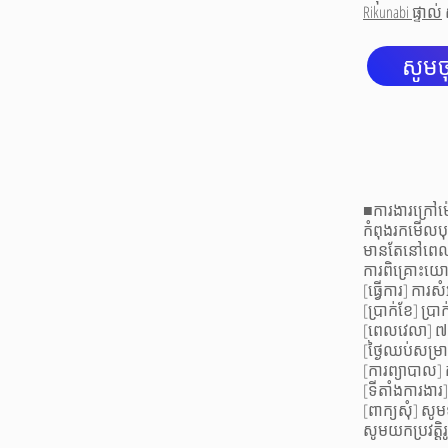
Rikunabi ផ្ទាល់
សូមចុ
■ការងារក្រៅម
កំពុងរកមើលបុគ
មានតែនៅពេលព្រ
ការពិគ្រោះយោ
[ធ្វើការ] ការស
[ប្រាក់ខែ] ប្
[ពេលវេលា] ៧
[ថ្ងៃឈប់សម្រាក
[ការព្យាបាល]
[ទីតាំងការងារ]
[ពាក្យសុំ] ស
សូមយកប្រវត្ត