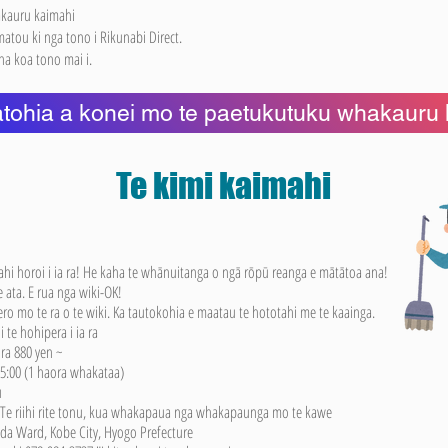
kauru kaimahi
atou ki nga tono i Rikunabi Direct.
a koa tono mai i.
tohia a konei mo te paetukutuku whakauru
Te kimi kaimahi
ahi horoi i ia ra! He kaha te whānuitanga o ngā rōpū reanga e mātātoa ana!
e ata. E rua nga wiki-OK!
o mo te ra o te wiki. Ka tautokohia e maatau te hototahi me te kaainga.
 te hohipera i ia ra
ra 880 yen ~
15:00 (1 haora whakataa)
u
e riihi rite tonu, kua whakapaua nga whakapaunga mo te kawe
a Ward, Kobe City, Hyogo Prefecture