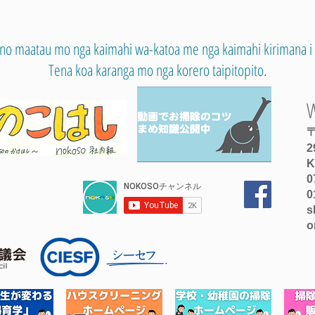
ano maatau mo nga kaimahi wa-katoa me nga kaimahi kirimana i 
Tena koa karanga mo nga korero taipitopito.
〒
2
K
0
0
s
o