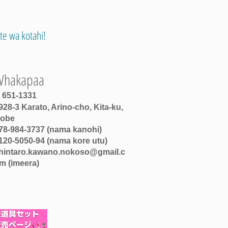
te wa kotahi!
Whakapaa
651-1331
928-3 Karato, Arino-cho, Kita-ku,
obe
78-984-3737 (nama kanohi)
120-5050-94 (nama kore utu)
hintaro.kawano.nokoso@gmail.c
m
(imeera)