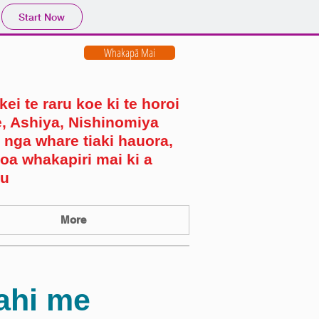
Start Now
Whakapā Mai
ei te raru koe ki te horoi
e, Ashiya, Nishinomiya
 nga whare tiaki hauora,
oa whakapiri mai ki a
au
More
tahi me