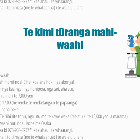
 ki 078-984-3737 "I kite ahau i te whaarangi.
i i to tiimata (me te whakaahua) i te wa e uiui ana.
Te kimi tūranga mahi-
waahi
-waahi
ahi horoi noa! E harikoa ana hoki nga akonga!
i nga kaainga, nga hohipera, nga tari, aha atu.
 ra mai i te 7,000 yen
te 17:00 (he rereke te rereketanga o te papaanga)
Punaha neke
 riihi rite tonu, nga utu mo te kawe waka (tae atu ki te 15,000 yen ia marama)
waahi huri noa i Kobe me Osaka
 ki 078-984-3737 "I kite ahau i te whaarangi.
i i to tiimata (me te whakaahua) i te wa e uiui ana.