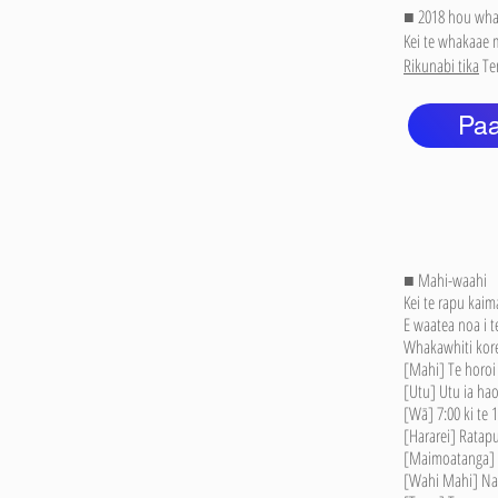
■ 2018 hou wha
Kei te whakaae m
Rikunabi tika
Ten
Paa
■ Mahi-waahi
Kei te rapu kaim
E waatea noa i t
Whakawhiti korer
[Mahi] Te horoi i
[Utu] Utu ia hao
[Wā] 7:00 ki te 
[Hararei] Ratap
[Maimoatanga] T
[Wahi Mahi] Nad