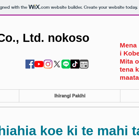
igned with the
.com
website builder. Create your website today.
Co., Ltd. nokoso
Mena k
i Kob
Mita o
tena k
maat
Ihirangi Pakihi
 hiahia koe ki te mahi 