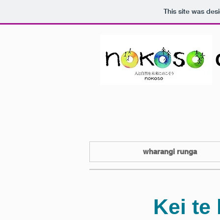
This site was des
wharangi runga
Kei te