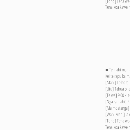
[Tono] Tena waea
Tena koa kawe ma
■ Te mahi mahi
Kei te rapu kaim
[Mahi] Te horoi 
[Utu] Tahua o ia
[Te wa] 9:00 ki 
[Nga ra mahi] 
[Maimoatanga] Te
[Wahi Mahi] Ia 
[Tono] Tena waea
Tena koa kawe ma