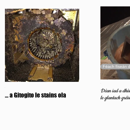
Féach físeán d
Déan iad a dhís
... a Gitogito le stains ola
le glantach gréis