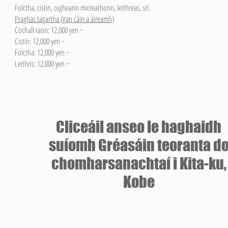
Folctha, cistin, oigheann micreathonn, leithreas, srl.
Praghas tagartha (gan cáin a áireamh)
Cochall raon: 12,000 yen ~
Cistin: 12,000 yen ~
Folctha: 12,000 yen ~
Leithris: 12,000 yen ~
​Cliceáil anseo le haghaidh
suíomh Gréasáin teoranta d
chomharsanachtaí i Kita-ku,
Kobe