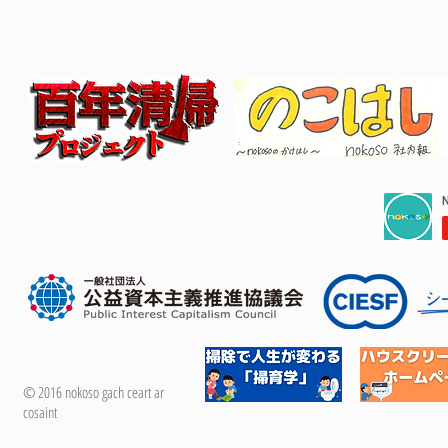
© 2016 nokoso gach ceart ar
cosaint