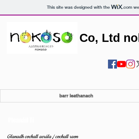
This site was designed with the
.com
web
Co, Ltd n
barr leathanach
Pleanáil Tí
Glanadh cochall aerála / cochall raon